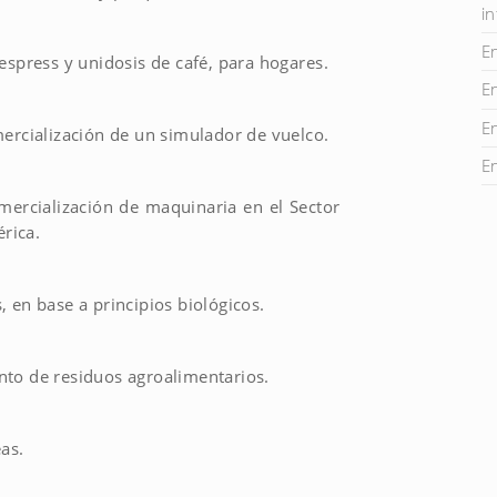
i
E
espress y unidosis de café, para hogares.
E
E
mercialización de un simulador de vuelco.
E
comercialización de maquinaria en el Sector
rica.
 en base a principios biológicos.
nto de residuos agroalimentarios.
as.