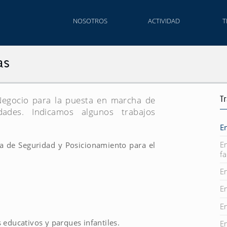
NOSOTROS
ACTIVIDAD
T
as
T
Negocio para la puesta en marcha de
dades. Indicamos algunos trabajos
E
E
ma de Seguridad y Posicionamiento para el
fa
E
E
E
 educativos y parques infantiles.
E