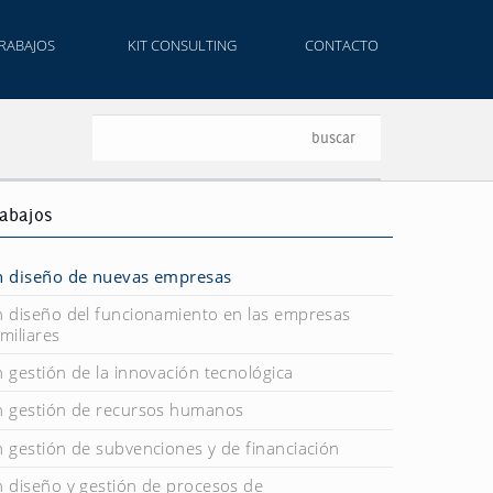
RABAJOS
KIT CONSULTING
CONTACTO
rabajos
n diseño de nuevas empresas
n diseño del funcionamiento en las empresas
miliares
n gestión de la innovación tecnológica
n gestión de recursos humanos
n gestión de subvenciones y de financiación
n diseño y gestión de procesos de